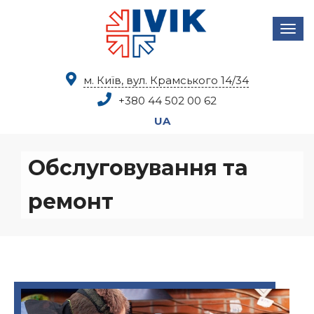
м. Київ, вул. Крамського 14/34
+380 44
502 00 62
UA
Обслуговування та
ремонт