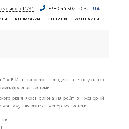
рамського 14/34
+380 44
502 00 62
UA
КТИ
РОЗРОБКИ
НОВИНИ
КОНТАКТИ
ії «ІВІК» встановлює і вводить в експлуатацію
стеми, фреонові системи.
ого рівня якості виконання робіт в інженерній
нки монтажу для різних інженерних систем:
ання
м