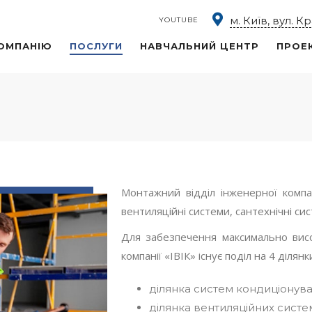
м. Київ, вул. К
YOUTUBE
ОМПАНІЮ
ПОСЛУГИ
НАВЧАЛЬНИЙ ЦЕНТР
ПРОЕ
Монтажний відділ інженерної компан
вентиляційні системи, сантехнічні си
Для забезпечення максимально висок
компанії «ІВІК» існує поділ на 4 діля
ділянка систем кондиціонув
ділянка вентиляційних систе