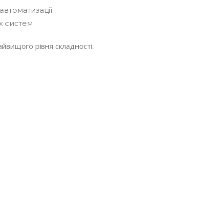
автоматизації
х систем
йвищого рівня складності.