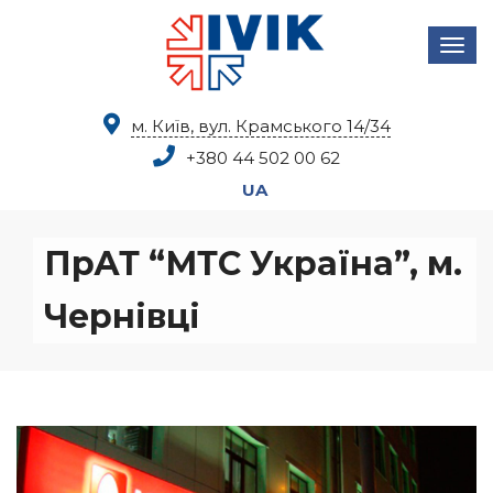
м. Київ, вул. Крамського 14/34
+380 44
502 00 62
UA
ПрАТ “МТС Україна”, м.
Чернівці