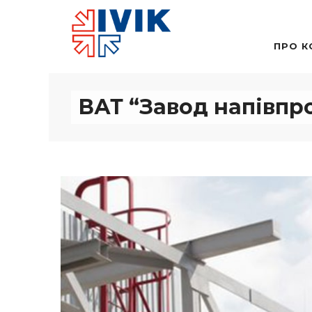
ПРО К
ВАТ “Завод напівпро