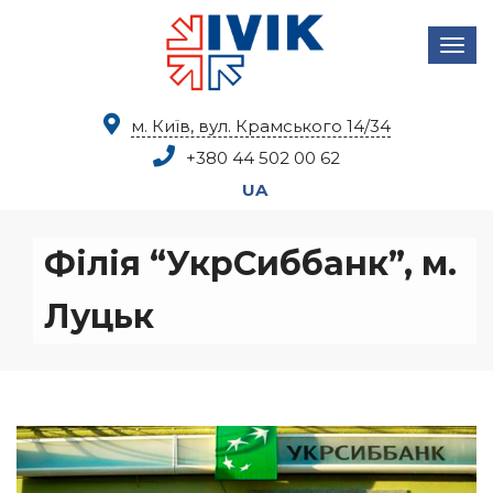
м. Київ, вул. Крамського 14/34
+380 44
502 00 62
UA
Філія “УкрСиббанк”, м.
Луцьк