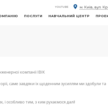
м. Київ, вул. К
YOUTUBE
ОМПАНІЮ
ПОСЛУГИ
НАВЧАЛЬНИЙ ЦЕНТР
ПРОЕ
інженерної компанії ІВІК
торії, саме завдяки їх щоденним зусиллям ми здобули та
 і особливо тим, з ким рухаємося далі!